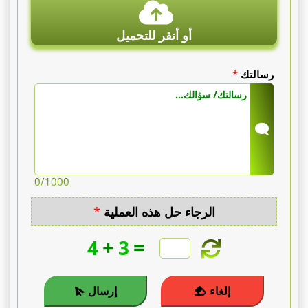
أو أنقر للتحميل
رسالتك
*
0
/1000
الرجاء حل هذه العملية
*
+
=
4
3
إلغاء
إرسال