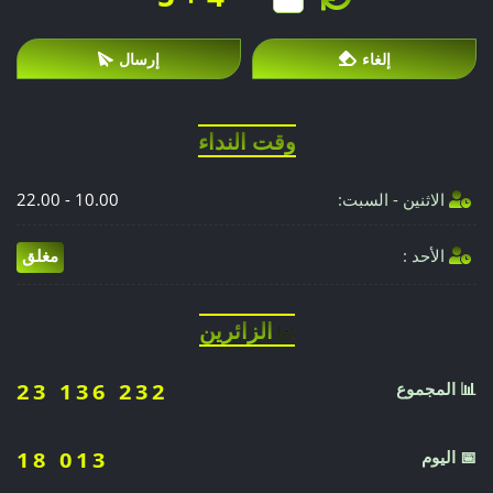
إلغاء
إرسال
وقت النداء
الاثنين - السبت:
10.00 - 22.00
الأحد :
مغلق
الزائرين
📈
📊 المجموع
23 136 232
📅 اليوم
18 013