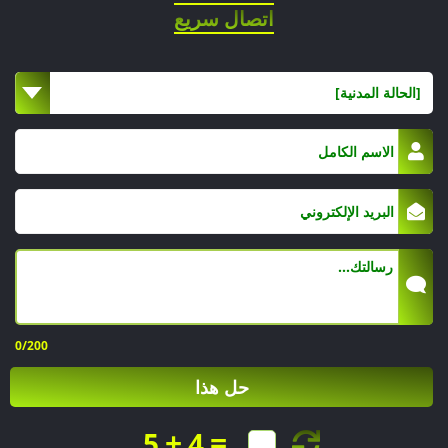
اتصال سريع
[الحالة المدنية]
0
/200
حل هذا
+
=
5
4