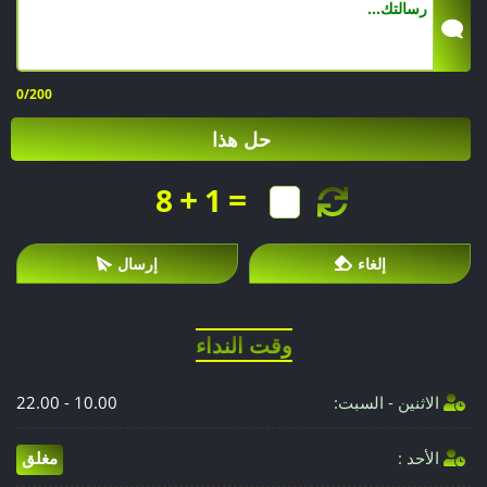
0
/200
حل هذا
+
=
8
1
إلغاء
إرسال
وقت النداء
الاثنين - السبت:
10.00 - 22.00
الأحد :
مغلق