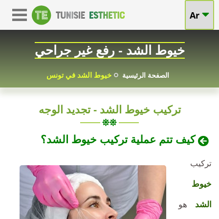
خيوط
Ar
الخيوط
الشد
الشدية
خيوط الشد - رفع غير جراحي
في
في
تونس
خيوط الشد في تونس
الصفحة الرئيسية
تونس:
أسعار
تركيب خيوط الشد - تجديد الوجه
تجديد
مغرية
و
نتائج
كيف تتم عملية تركيب خيوط الشد؟
استثنائي
عالية
تركيب
للوجه
الجودة،
خيوط
بأسعار
تجديد
الشد
هو