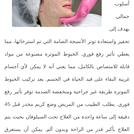
مغرية
استثنائي
أسلوب
للوجه
-
جمالي
وآمن
شد
يهدف إلى
وغير
تحفيز واستعادة توتر الأنسجة الضامة التي تم استرخائها، مما
الوجه
مكلف
.
يعطي تأثير رفع فوري. الخيوط الموترة مصنوعة من مواد
بدون
تجديد
قابلة للامتصاص بالكامل، مما يعني أنه لا يمكن لأي أجسام
جراحة
شباب
غريبة البقاء على قيد الحياة في الجسم. يعد تركيب الخيوط
الوجه
الموترة طريقة غير جراحية ومنخفضة الصدمة توفر تأثير رفع
في
فوري. يطلب الطبيب من المريض وضع كريم مخدر قبل 45
تونس
دقيقة إلى ساعة واحدة من العلاج تحت السيلوفان بحيث يتم
عن
العلاج بأكبر قدر من الراحة وبدون ألم. يمكن أن يستغرق