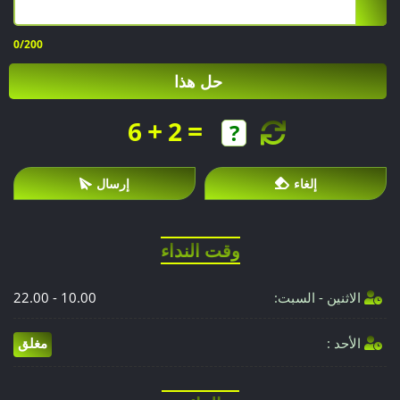
0
/200
حل هذا
+
=
6
2
إلغاء
إرسال
وقت النداء
الاثنين - السبت:
10.00 - 22.00
الأحد :
مغلق