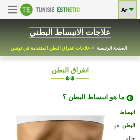
العلاجات
Ar
انبساط
المتقدمة
البطن
علاجات الانبساط البطني
لانبساط
في
البطن
علاجات انفراق البطن المتقدمة في تونس
الصفحة الرئيسية
تونس:
في
انفراق البطن
تصحيح
تونس
:
فعال
ما هو انبساط البطن ؟
التصحيح
وأسعار
انبساط
الفعال
تنافسية
البطن
هو
لعضلات
حالة