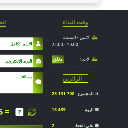
وقت النداء
اتص
الاثنين - السبت:
10.00 - 22.00
الأحد :
مغلق
الزائرين
📈
📊 المجموع
23 131 708
=
6
📅 اليوم
13 489
🟢 على الخط
2