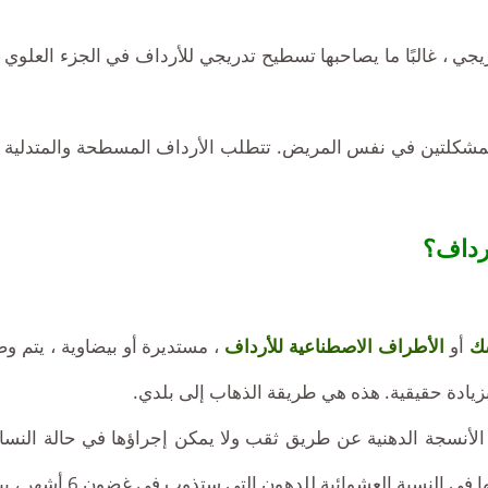
جي ، غالبًا ما يصاحبها تسطيح تدريجي للأرداف في الجزء العلوي
 المشكلتين في نفس المريض. تتطلب الأرداف المسطحة والمتدلية
رداف؟
سك
أو
الأطراف الاصطناعية للأرداف
، مستديرة أو بيضاوية ، يتم وضع
زيادة حقيقية. هذه هي طريقة الذهاب إلى بلدي.
الأنسجة الدهنية عن طريق ثقب ولا يمكن إجراؤها في حالة النساء 
ن التي ستذوب في غضون 6 أشهر ، بين 30 و 50٪ ، وبالتالي ، الحد الأدنى لحجم الزيادة.