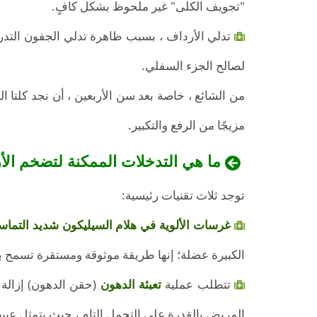
"تجويف الكلى" غير ملحوظ بشكل كافٍ.
تدلي الأرداف ، بسبب ظاهرة تدلي الجفون التدري
لصالح الجزء السفلي.
من الشائع ، خاصة بعد سن الأربعين ، أن نجد كلتا
مزيجًا من الرفع والتكبير.
ما هي التدخلات الممكنة لتضخم الأ
توجد ثلاث تقنيات رئيسية:
غرسات الألوية في هلام السيليكون شديد التما
الكبيرة عضلة؛ إنها طريقة موثوقة ومستقرة تسمح ب
تتطلب عملية
تعبئة الدهون
(حقن الدهون) إزالة 
المريض بالقدرة على التحمل التام ، حيث يتمثل عيبها في النسبة العشوائية للدهو