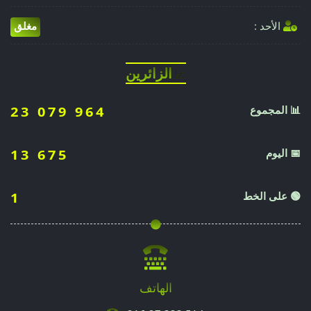
الأحد :
مغلق
الزائرين
📈
📊 المجموع
23 079 964
📅 اليوم
13 675
🟢 على الخط
1
الهاتف