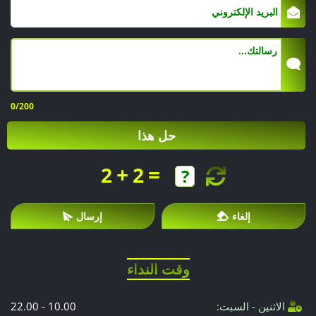
0
/200
حل هذا
+
=
2
2
إلغاء
إرسال
وقت النداء
الاثنين - السبت:
10.00 - 22.00