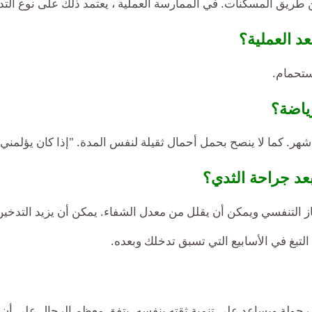
ن طريق المسكنات. في الممارسة العملية ، يعتمد ذلك على نوع التد
د العملية؟
ياضة؟
ر. كما لا ينصح بحمل أحمال ثقيلة لنفس المدة. "إذا كان يؤلمني ، 
عد جراحة الثدي؟
ز التنفسي ويمكن أن يقلل من معدل الشفاء. يمكن أن يزيد التدخي
لتبغ في الأسابيع التي تسبق تدخلك وبعده.
 رجولة ويساعد على تنمية ثقته بنفسه. يتفق معظم الرجال على أن ال