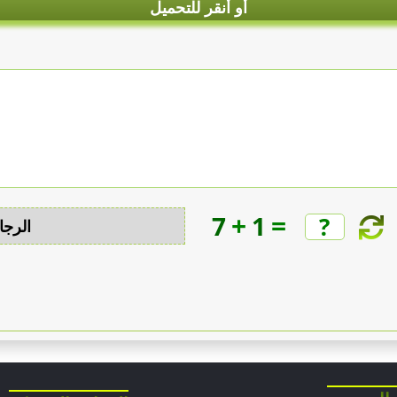
أو أنقر للتحميل
+
=
7
1
الرجا