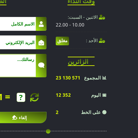
وقت النداء
اتص
الاثنين - السبت:
10.00 - 22.00
الأحد :
مغلق
الزائرين
📈
📊 المجموع
23 130 571
=
1
📅 اليوم
12 352
🟢 على الخط
2
إلغاء