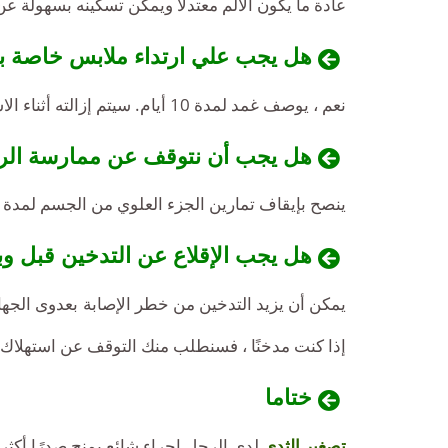
عادة ما يكون الألم معتدلاً ويمكن تسكينه بسهولة ع
هل يجب علي ارتداء ملابس خاصة بع
نعم ، يوصف غمد لمدة 10 أيام. سيتم إزالته أثناء الاستحمام.
هل يجب أن نتوقف عن ممارسة الر
ينصح بإيقاف تمارين الجزء العلوي من الجسم لمدة شه
هل يجب الإقلاع عن التدخين قبل وب
يمكن أن يزيد التدخين من خطر الإصابة بعدوى الجها
إذا كنت مدخنًا ، فسنطلب منك التوقف عن استهلاك ا
ختاما
تصغير الثدي
لدى الرجل إجراء شائع يمنح صدرًا أكثر