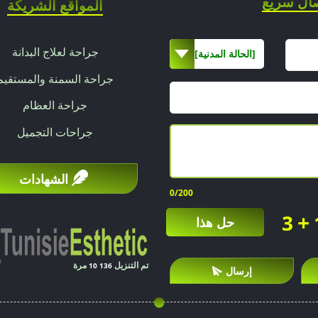
ال سريع
المواقع الشريكة
جراحة لعلاج البدانة
[الحالة المدنية]
جراحة السمنة والمستقيم
جراحة العظام
جراحات التجميل
الشهادات
0
/200
+
3
حل هذا
تم التنزيل
مرة
10 136
إرسال