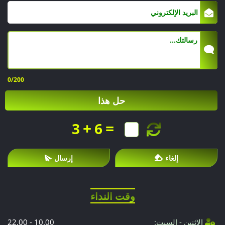
0
/200
حل هذا
+
=
3
6
إلغاء
إرسال
وقت النداء
الاثنين - السبت:
10.00 - 22.00