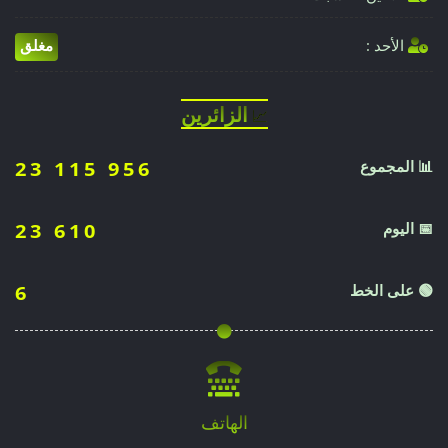
الأحد :
مغلق
الزائرين
📈
📊 المجموع
23 115 956
📅 اليوم
23 610
🟢 على الخط
6
الهاتف