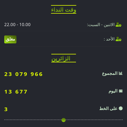
وقت النداء
الاثنين - السبت:
10.00 - 22.00
الأحد :
مغلق
الزائرين
📈
📊 المجموع
23 079 966
📅 اليوم
13 677
🟢 على الخط
3