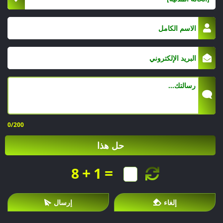
0
/200
حل هذا
+
=
8
1
إلغاء
إرسال