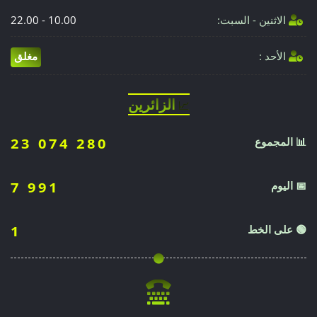
الاثنين - السبت:
10.00 - 22.00
الأحد :
مغلق
الزائرين
📈
📊 المجموع
23 074 280
📅 اليوم
7 991
🟢 على الخط
1