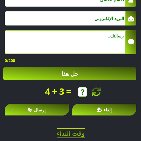
0
/200
حل هذا
+
=
4
3
إلغاء
إرسال
وقت النداء