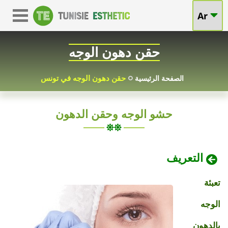
حقن
Ar
حقن
الدهون
الدهون
حقن دهون الوجه
في
للوجه
الوجه
حقن دهون الوجه في تونس
الصفحة الرئيسية
في
في
حشو الوجه وحقن الدهون
تونس:
تونس
رخيصة
تشكيل
التعريف
الثمن
دهون
تعبئة
الوجه
الوجه
بالدهون