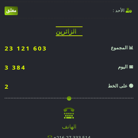
الأحد :
مغلق
الزائرين
📈
📊 المجموع
23 121 603
📅 اليوم
3 384
🟢 على الخط
2
الهاتف
216.27.333.514+