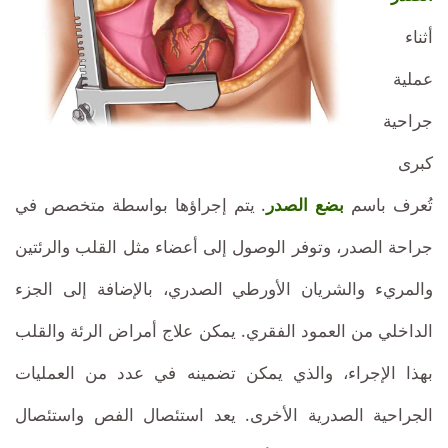
عالية
بأسعار
أثناء
تنافسية.
الجودة
عملية
مع
جراحية
عيادتنا
كبرى
بأسعار
تُعرف باسم
بضع الصدر
. يتم إجراؤها بواسطة متخصص في
ومعلومات
جراحة الصدر، وتوفر الوصول إلى أعضاء مثل القلب والرئتين
معقولة
.
والمريء والشريان الأورطي الصدري، بالإضافة إلى الجزء
إجراءات
الداخلي من العمود الفقري. يمكن علاج أمراض الرئة والقلب
شق
بهذا الإجراء، والذي يمكن تضمينه في عدد من العمليات
الصدر
الجراحية الصدرية الأخرى. يعد استئصال الفص واستئصال
عالية