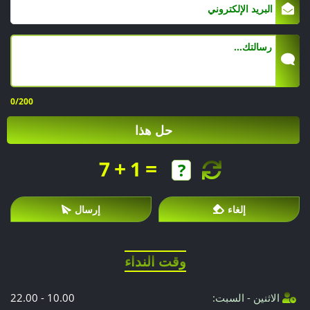
0
/200
حل هذا
+
=
7
1
إلغاء
إرسال
وقت النداء
الاثنين - السبت:
10.00 - 22.00