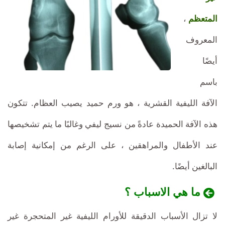
معقولة
تنافسية
المتعظم
،
لتدخل
لتدخل
المعروف
ناجح
ناجح
أيضًا
باسم
الآفة الليفية القشرية ، هو ورم حميد يصيب العظام. تتكون
هذه الآفة الحميدة عادةً من نسيج ليفي وغالبًا ما يتم تشخيصها
عند الأطفال والمراهقين ، على الرغم من إمكانية إصابة
البالغين أيضًا.
ما هي الاسباب ؟
لا تزال الأسباب الدقيقة للأورام الليفية غير المتحجرة غير