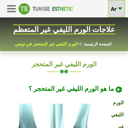
علاجات
Ar
علاج
الورم
الورم
علاجات الورم الليفي غير المتعظم
الليفي
الليفي
غير
الورم الليفي غير المتحجر في تونس
الصفحة الرئيسية
غير
المتعظم
الورم الليفي غير المتحجر
المتحجر
في
تونس
في
ما هو الورم الليفي غير المتحجر ؟
بأسعار
تونس:
الورم
معقولة
أسعار
الليفي
بتكاليف
غير