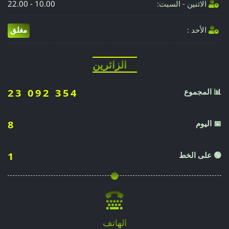
الاثنين - السبت:
10.00 - 22.00
الأحد :
مغلق
الزائرين
📈
📊 المجموع
23 092 354
📅 اليوم
8
🟢 على الخط
1
الهاتف