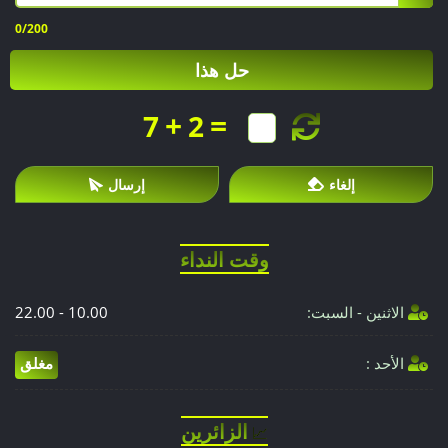
0
/200
حل هذا
+
=
7
2
إلغاء
إرسال
وقت النداء
الاثنين - السبت:
10.00 - 22.00
الأحد :
مغلق
الزائرين
📈