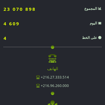
📊 المجموع
23 070 898
📅 اليوم
4 609
🟢 على الخط
4
الهاتف
216.27.333.514+
216.96.260.000+