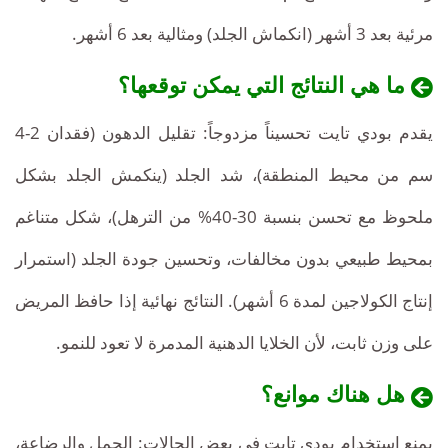
مرئية بعد 3 أشهر (انكماش الجلد) ومثالية بعد 6 أشهر.
ما هي النتائج التي يمكن توقعها؟
يقدم بودي تايت تحسيناً مزدوجاً: تقليل الدهون (فقدان 2-4
سم من محيط المنطقة)، شد الجلد (ينكمش الجلد بشكل
ملحوظ مع تحسن بنسبة 30-40% من الترهل)، شكل متناغم
بمحيط طبيعي بدون مخالفات، وتحسين جودة الجلد (استمرار
إنتاج الكولاجين لمدة 6 أشهر). النتائج نهائية إذا حافظ المريض
على وزن ثابت، لأن الخلايا الدهنية المدمرة لا تعود للنمو.
هل هناك موانع؟
يمنع استخدام بودي تايت في بعض الحالات: الحمل والرضاعة،