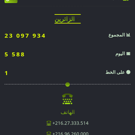
الزائرين
📈
📊 المجموع
23 097 934
📅 اليوم
5 588
🟢 على الخط
1
الهاتف
216.27.333.514+
216.96.260.000+