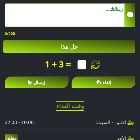
سيتم
وضع
عرض
0
/200
حل هذا
سعر
مخصص
+
=
1
3
أثناء
إلغاء
إرسال
الاستشارة.
وقت النداء
الاثنين - السبت:
10.00 - 22.00
الأحد :
مغلق