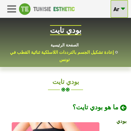
Ar
بودي تايت
الصفحة الرئيسية
إعادة تشكيل الجسم بالترددات اللاسلكية ثنائية القطب في
تونس
بودي تايت
تونس
بودي
تايت
بودي
2025-
ما هو بودي تايت؟
03-
تايت
في
28
في
بودي
تونس
بأسعار