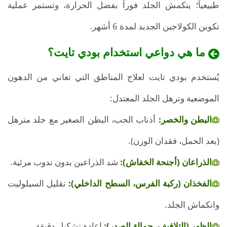
طبيعياً؛ ينكمش الجلد فوراً بفضل الحرارة، وتستمر عملية
تكوين الكولاجين الجديد لمدة 6 أشهر.
ما هي دواعي استخدام بودي تايت؟
يُستخدم بودي تايت لعلاج المناطق التي تعاني من الدهون
الموضعية وترهل الجلد المعتدل:
البطن والخصر:
أذناب الحب، البطن الصغير مع جلد مترهل
(بعد الحمل، فقدان الوزن).
الذراعان (أجنحة الخفاش):
شد الذراعين بدون ندوب مرئية.
الفخذان (ركبة الفرس، السطح الداخلي):
تقليل السيلوليت
وانكماش الجلد.
الظهر (التلافيف، حمالة الصدر):
إعادة تشكيل دقيقة.