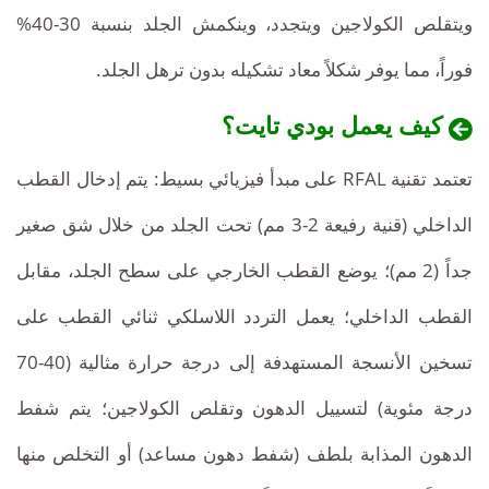
الكبرى
الجلد
ويتقلص الكولاجين ويتجدد، وينكمش الجلد بنسبة 30-40%
(ندوب،
تخدير
بأسعار
فوراً، مما يوفر شكلاً معاد تشكيله بدون ترهل الجلد.
عام،
جلد
معقولة
كيف يعمل بودي تايت؟
مترهل).
تعتمد تقنية RFAL على مبدأ فيزيائي بسيط: يتم إدخال القطب
الداخلي (قنية رفيعة 2-3 مم) تحت الجلد من خلال شق صغير
جداً (2 مم)؛ يوضع القطب الخارجي على سطح الجلد، مقابل
القطب الداخلي؛ يعمل التردد اللاسلكي ثنائي القطب على
تسخين الأنسجة المستهدفة إلى درجة حرارة مثالية (40-70
درجة مئوية) لتسييل الدهون وتقلص الكولاجين؛ يتم شفط
الدهون المذابة بلطف (شفط دهون مساعد) أو التخلص منها