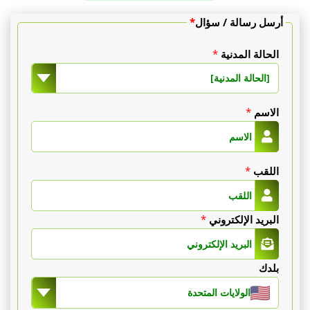
أرسل رسالة / سؤال
*
أوروبا:
منطقة
الحالة المدنية
*
[الحالة المدنية]
صغيرة
(الذقن،
الاسم
*
الركبتان،
الذراعان)
اللقب
*
من
البريد الإلكتروني
*
1200
€
بلدك
إلى
الولايات المتحدة