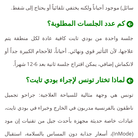
سائل) موجود أحياناً ولكنه يختفي تلقائياً أو يحتاج إلى شفط.
كم عدد الجلسات المطلوبة؟
جلسة واحدة من بودي تايت كافية عادة لكل منطقة يتم
علاجها، لأن التأثير قوي ونهائي. أحياناً، للأحجام الكبيرة جداً أو
لانكماش إضافي، يمكن اقتراح جلسة ثانية بعد 6-12 شهراً.
لماذا تختار تونس لإجراء بودي تايت؟
تكلفة
ما
بودي
تونس هي وجهة مثالية للسياحة العلاجية: جراحو تجميل
هو
تايت
ناطقون بالفرنسية مدربون في الخارج وخبراء في بودي تايت،
سعر
في
عيادات خاصة حديثة مجهزة بأحدث جيل من تقنيات إن مود
بودي
تايت
تونس
(InMode)، أسعار جذابة دون المساس بالسلامة، استقبال