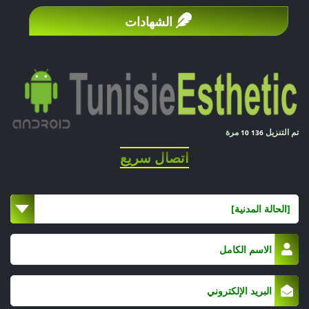
€.
الشهادات
تشمل
هذه
الأسعار
عموماً
تم التنزيل
مرة
10 136
أتعاب
اتصال سريع
الجراح،
التخدير،
[الحالة المدنية]
العيادة،
واستشارات
المتابعة.