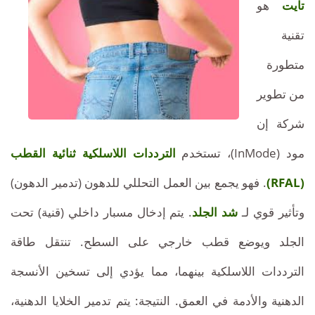
تونس:
تايت
هو
جذابة:
تقنية
تقنية
الترددات
ثورية
متطورة
من
اللاسلكية
الترددات
من تطوير
اللاسلكية
ثنائية
شركة إن
ثنائية
القطب
القطب
مود (InMode)، تستخدم
الترددات اللاسلكية ثنائية القطب
تقضي
على
لإعادة
(RFAL)
. فهو يجمع بين العمل التحللي للدهون (تدمير الدهون)
الدهون
الموضعية
وتأثير قوي لـ
شد الجلد
. يتم إدخال مسبار داخلي (قنية) تحت
تشكيل
وتشد
الجلد ويوضع قطب خارجي على السطح. تنتقل طاقة
الجلد،
الجسم
بدون
الترددات اللاسلكية بينهما، مما يؤدي إلى تسخين الأنسجة
عيوب
وشد
الجراحة
الدهنية والأدمة في العمق. النتيجة: يتم تدمير الخلايا الدهنية،