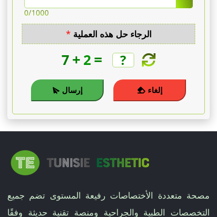
2800
0
/1000
€،
الرجاء حل هذه العملية
*
عدة
+
=
7
2
مناطق
إلغاء
إرسال
مجتمعة
من
3000
€
إلى
4500
مصحة متعددة الأختصاصات رفيعة المستوى تضم جميع
التخصصات الطبية والجراحية ومنصة تقنية حديثة وفقًا
€،