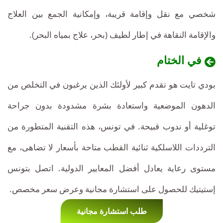
في
تنافسية
شخصي مع نقل وإقامة قريبة، وإمكانية الجمع بين العلاج
تونس؟
جداً،
والإقامة النقاهة في إطار لطيف (بحر، علاج بمياه البحر).
وغالباً
في الختام
أقل
بودي تايت هو تقدم كبير لأولئك الذين يرغبون في التخلص من
بنسبة
الدهون الموضعية واستعادة بشرة مشدودة بدون جراحة
50-
توغلية أو ندوب قبيحة. في تونس، هذه التقنية المتطورة من
60%
الترددات اللاسلكية ثنائية القطب متاحة بأسعار لا تضاهى، مع
مما
مستوى رعاية يعادل أفضل المعايير الدولية. اتصل بتونس
هي
إستيتيك للحصول على استشارة مجانية وعرض سعر مخصص.
عليه
طلب استشارة مجانية
في