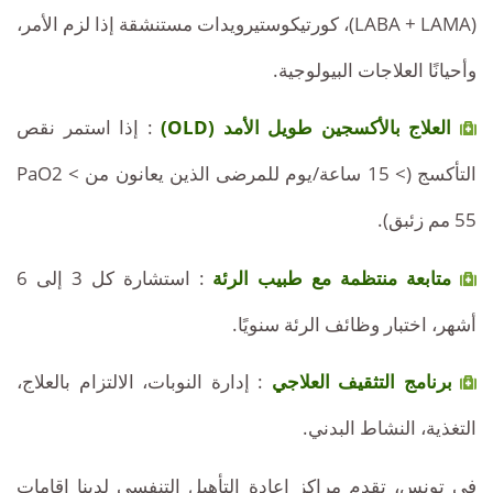
(LABA + LAMA)، كورتيكوستيرويدات مستنشقة إذا لزم الأمر،
وأحيانًا العلاجات البيولوجية.
العلاج بالأكسجين طويل الأمد (OLD)
: إذا استمر نقص
التأكسج (> 15 ساعة/يوم للمرضى الذين يعانون من PaO2 <
55 مم زئبق).
متابعة منتظمة مع طبيب الرئة
: استشارة كل 3 إلى 6
أشهر، اختبار وظائف الرئة سنويًا.
برنامج التثقيف العلاجي
: إدارة النوبات، الالتزام بالعلاج،
التغذية، النشاط البدني.
في تونس، تقدم مراكز إعادة التأهيل التنفسي لدينا إقامات