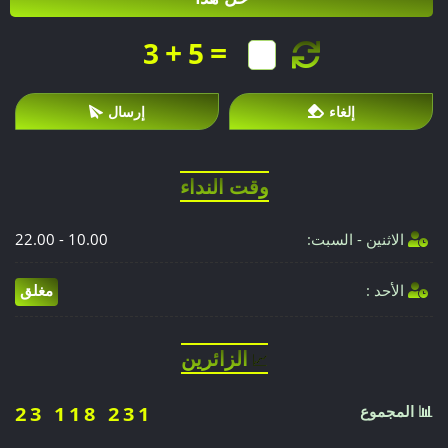
+
=
3
5
إلغاء
إرسال
وقت النداء
الاثنين - السبت:
10.00 - 22.00
الأحد :
مغلق
الزائرين
📈
📊 المجموع
23 118 231