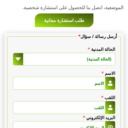
في
حسب
الموضعية، اتصل بنا للحصول على استشارة شخصية.
تونس؟
عدد
طلب استشارة مجانية
المناطق
أرسل رسالة / سؤال
*
وكمية
الحالة المدنية
*
الدهون
[الحالة المدنية]
المراد
الاسم
*
إزالتها.
على
اللقب
*
سبيل
المثال:
البريد الإلكتروني
*
منطقة