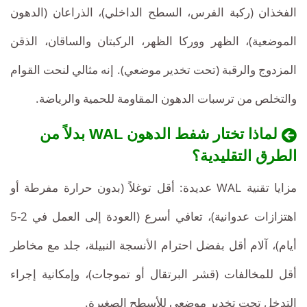
الفخذان (ركبة الفرس، السطح الداخلي)، الذراعان (الدهون
الموضعية)، الظهر ووركا الظهر، الركبتان والساقان، الذقن
المزدوج والرقبة (تحت تخدير موضعي). إنه مثالي لنحت القوام
والتخلص من ترسبات الدهون المقاومة للحمية والرياضة.
لماذا تختار شفط الدهون WAL بدلاً من
الطرق التقليدية؟
مزايا تقنية WAL عديدة: أقل توغلاً (بدون حرارة مفرطة أو
اهتزازات عدوانية)، تعافي أسرع (العودة إلى العمل في 2-5
أيام)، آلام أقل بفضل احترام الأنسجة النبيلة، جلد مع مخاطر
أقل للمخالفات (قشر البرتقال أو تموجات)، وإمكانية إجراء
التدخل تحت تخدير موضعي للأسطح الصغيرة.