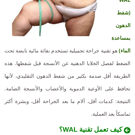
تونس:
بمساعدة
(شفط
الماء)
تقنية
في
الدهون
تونس
لطيفة،
بمساعدة
طريقة
مبتكرة
نتائج
الماء)
هو تقنية جراحة تجميلية تستخدم نفاثة مائية نابضة تحت
للتخلص
من
طبيعية،
الضغط لفصل الخلايا الدهنية عن الأنسجة قبل شفطها. هذه
الدهون
الموضعية
الطريقة أقل صدمة بكثير من شفط الدهون التقليدي، لأنها
أسعار
بلطف،
تحافظ على الأوعية الدموية والأعصاب والأنسجة الضامة.
مع
تنافسية
تعافي
النتيجة: كدمات أقل، آلام ما بعد الجراحة أقل، وبشرة أكثر
سريع
ونتائج
تماسكاً بعد العملية.
طبيعية.
تقدم
كيف تعمل تقنية WAL؟