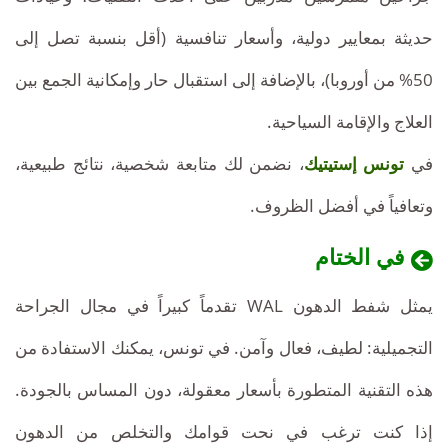
حديثة بمعايير دولية، وأسعار تنافسية (أقل بنسبة تصل إلى
50% من أوروبا)، بالإضافة إلى استقبال حار وإمكانية الجمع بين
العلاج والإقامة السياحية.
في
تونس إستيتيك
، نضمن لك متابعة شخصية، نتائج طبيعية،
وتعافياً في أفضل الظروف.
في الختام
يختلف
كم
سعر
يمثل شفط الدهون WAL تقدماً كبيراً في مجال الجراحة
تكلفة
شفط
التجميلية: لطيف، فعال وآمن. في تونس، يمكنك الاستفادة من
شفط
الدهون
هذه التقنية المتطورة بأسعار معقولة، دون المساس بالجودة.
الدهون
WAL
WAL
إذا كنت ترغب في نحت قوامك والتخلص من الدهون