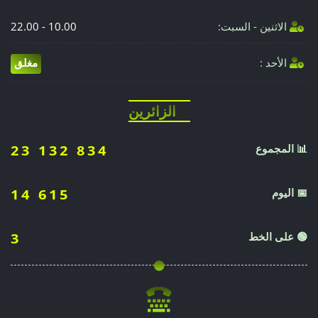
الاثنين - السبت:
10.00 - 22.00
الأحد :
مغلق
الزائرين
📈
📊 المجموع
23 132 834
📅 اليوم
14 615
🟢 على الخط
3