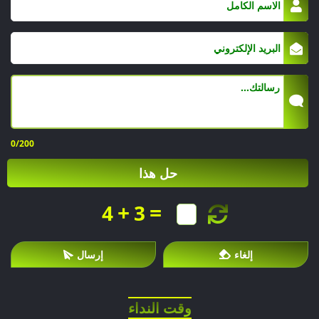
مجاني
الآن.
0
/200
حل هذا
+
=
4
3
إلغاء
إرسال
وقت النداء