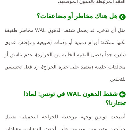
العقد المرتبطة بالدهون الموضعية.
هل هناك مخاطر أو مضاعفات؟
مثل أي تدخل، قد يحمل شفط الدهون WAL مخاطر طفيفة
لكنها ممكنة: أورام دموية أو وذمات (طبيعية ومؤقتة)، عدوى
(نادرة جداً بفضل التقنية الخالية من الحرارة)، عدم تناسق أو
مخالفات جلدية (يعتمد على خبرة الجراح)، رد فعل تحسسي
للتخدير.
شفط الدهون WAL في تونس: لماذا
تختارنا؟
أصبحت تونس وجهة مرجعية للجراحة التجميلية بفضل
جراحين متمرسين مدربين على أحدث التقنيات، وعيادات