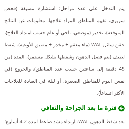
يتم التدخل على عدة مراحل: استشارة مسبقة (فحص
سريري، تقييم المناطق المراد علاجها، معلومات عن النتائج
المتوقعة)، تخدير (موضعي، ناحي أو عام حسب امتداد العلاج)،
حقن سائل WAL (ماء معقم + مخدر + مضيق للأوعية)، شفط
لطيف (يتم فصل الدهون وشفطها بشكل مستمر)، المدة (من
45 دقيقة إلى ساعتين حسب عدد المناطق)، والخروج (في
نفس اليوم للمناطق الصغيرة، أو ليلة في العيادة للعلاجات
الأكثر اتساعاً).
فترة ما بعد الجراحة والتعافي
بعد شفط الدهون WAL: ارتداء مشد ضاغط لمدة 2-4 أسابيع؛