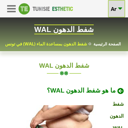
Ar
شفط الدهون WAL
شفط الدهون بمساعدة الماء (WAL) في تونس
الصفحة الرئيسية
شفط الدهون WAL
تونس
شفط
أسعار
جذابة
الدهون
يقدم
2025-
ما هو شفط الدهون WAL؟
لك
01-
WAL
20
شفط
شفط
الدهون
في
WAL
الدهون
(شفط
WAL
الدهون