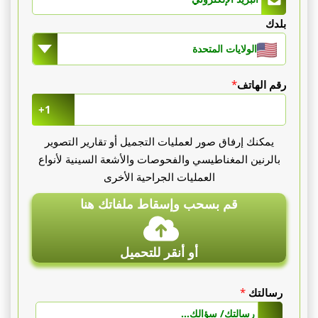
بلدك
واحدة
الولايات المتحدة
(مثال:
البطن)
رقم الهاتف
*
+1
تبدأ
يمكنك إرفاق صور لعمليات التجميل أو تقارير التصوير
من
بالرنين المغناطيسي والفحوصات والأشعة السينية لأنواع
1500
العمليات الجراحية الأخرى
€،
قم بسحب وإسقاط ملفاتك هنا
منطقتان
أو أنقر للتحميل
(مثال:
البطن
رسالتك
*