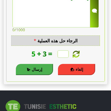
+
الفخذان)
بين
0
/1000
2500
الرجاء حل هذه العملية
*
€
+
=
5
3
و
3500
إلغاء
إرسال
€،
3
مناطق
أو