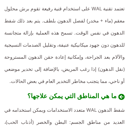
عيادتنا
أسعاراً
تعتمد تقنية WAL على استخدام قنية رفيعة تقوم برش محلول
تنافسية
معقم (ماء + مخدر) لفصل الدهون بلطف. يتم بعد ذلك شفط
ومرافقة
شخصية.
الدهون في نفس الوقت. تسمح هذه العملية بإزالة متجانسة
للدهون دون جهود ميكانيكية عنيفة، وتقليل الصدمات النسيجية
والآلام بعد الجراحة، وإمكانية إعادة حقن الدهون المستروحة
(نقل الدهون) إذا رغب المريض، بالإضافة إلى تخدير موضعي
أو ناحي، مما يتجنب مخاطر التخدير العام في بعض الحالات.
ما هي المناطق التي يمكن علاجها؟
شفط الدهون WAL متعدد الاستخدامات ويمكن استخدامه في
العديد من مناطق الجسم: البطن والخصر (أذناب الحب)،