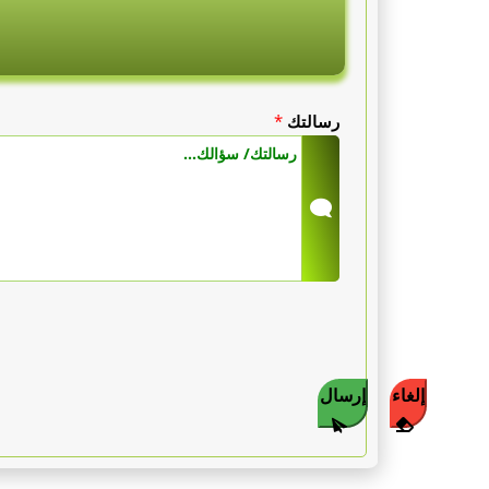
يورو.
بروتوكول
رسالتك
*
كامل
(6
دورات)
:
بين
3000
و
إلغاء
إرسال
8000
يورو