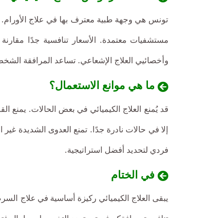
العلاج
تونس هي وجهة طبية معترف بها في علاج الأورام. أ
الكيميائي:
مستشفيات معتمدة. الأسعار تنافسية جدًا مقارنة با
وأخصائيي العلاج الإشعاعي. تساعد المرافقة الشخصية
دورة
ما هي موانع الاستعمال؟
علاج
قد يُمنع العلاج الكيميائي في بعض الحالات. يمنع ال
كيميائي
إلا في حالات نادرة جدًا. تمنع العدوى الشديدة غير 
بسيطة
:
فردي لتحديد أفضل استراتيجية.
بين
500
في الختام
و
يبقى العلاج الكيميائي ركيزة أساسية في علاج السر
1000