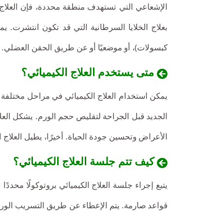
معقولة
الإشعاعي التي تستهدف منطقة محددة، فإن العلاج 
-
علاج
بعلاج الخلايا السرطانية التي قد تكون انتشرت. يم
السرطان
بالعلاج
كبسولات)، أو موضعيًا أو عن طريق الحقن العضلي.
الكيميائي
بأسعار
متى يستخدم العلاج الكيميائي؟
تنافسية.
مع
يمكن استخدام العلاج الكيميائي في مراحل مختلفة من
فريقنا
الجديد قبل الجراحة لتقليص حجم الورم. يشكل العلا
من
أطباء
الأعراض وتحسين جودة الحياة. أخيرًا، يطيل العلاج 
الأورام
ذوي
كيف تتم جلسة العلاج الكيميائي؟
الخبرة،
استفد
يتبع إجراء جلسة العلاج الكيميائي بروتوكولًا محد
من
رعاية
قواعد صارمة. يتم الإعطاء عن طريق التسريب الوري
شاملة