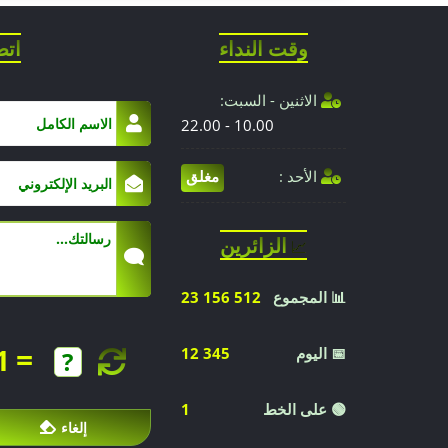
حسب
وقت النداء
اتص
الجزيئات
الاثنين - السبت:
المستخدمة.
10.00 - 22.00
الأحد :
مغلق
الاستشفاء
النهاري
:
الزائرين
📈
حوالي
📊 المجموع
23 156 512
150
=
1
إلى
📅 اليوم
12 345
300
🟢 على الخط
1
إلغاء
يورو