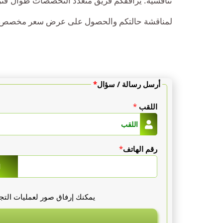
تنافسية. يرافقكم فريق متعدد التخصصات طوال فترة عل
يورو.
لمناقشة حالتكم والحصول على عرض سعر مخصص.
دورة
مع
أرسل رسالة / سؤال
*
علاج
اللقب
*
موجه
:
بين
رقم الهاتف
*
1000
1
و
يمكنك إرفاق صور لعمليات التجم
2500