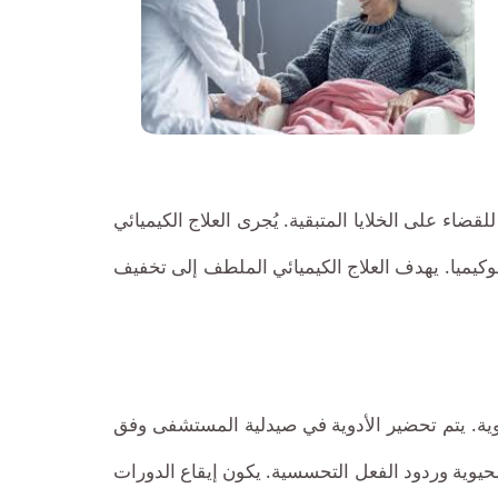
الكيميائي
بأسعار
تنافسية.
مع
فريقنا
اء على الخلايا المتبقية. يُجرى العلاج الكيميائي
من
وكيميا. يهدف العلاج الكيميائي الملطف إلى تخفيف
أطباء
الأورام
ذوي
الخبرة،
يوية. يتم تحضير الأدوية في صيدلية المستشفى وفق
استفد
يوية وردود الفعل التحسسية. يكون إيقاع الدورات