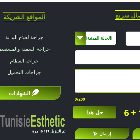
ال سريع
المواقع الشريكة
جراحة لعلاج البدانة
[الحالة المدنية]
جراحة السمنة والمستقيم
جراحة العظام
جراحات التجميل
الشهادات
0
/200
+
6
حل هذا
تم التنزيل
مرة
10 137
إرسال