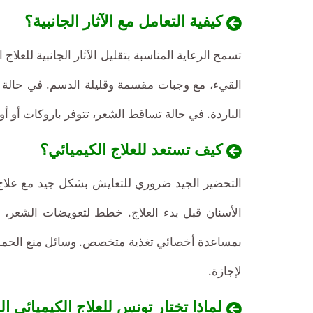
كيفية التعامل مع الآثار الجانبية؟
تسمح الرعاية المناسبة بتقليل الآثار الجانبية للعل
القيء، مع وجبات مقسمة وقليلة الدسم. في حالة 
الباردة. في حالة تساقط الشعر، تتوفر باروكات أو أ
كيف تستعد للعلاج الكيميائي؟
تقدم
ما
تونس
التحضير الجيد ضروري للتعايش بشكل جيد مع علاج 
هو
أسعارًا
الأسنان قبل بدء العلاج. خطط لتعويضات الشعر، م
سعر
تنافسية
بمساعدة أخصائي تغذية متخصص. وسائل منع الحمل ضر
العلاج
الكيميائي
جدًا
لإجازة.
في
لعلاجات
لماذا تختار تونس للعلاج الكيميائي 
تونس؟